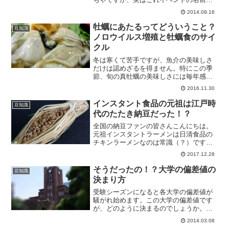
んです。今回は世界800都市以上で開催さ
2014.09.16
れているイベントであるぺちゃくちゃに
ついてご紹介します。ぺちゃくちゃって
牡蠣にあたるってどういうこと？
豆知識
何？ぺちゃくちゃとは...
ノロウイルス増殖と牡蠣食のサイ
クル
冬は寒くて苦手ですが、魚介の美味しさ
だけは認めざるを得ません。特にこの季
節、旬の真牡蠣の美味しさには毎年感動
を覚えます。（ちなみに岩牡蠣の旬は夏
2016.11.30
です。）そんな美味しい牡蠣ですが、
「あたる」ことがあり、特に生食には注
インスタント食品の元祖は江戸時
豆知識
意が必要です。当記事につい...
代のたたき納豆だった！？
全国の納豆ファンの皆さんこんにちは。
元祖インスタントラーメンは日清食品の
チキンラーメンなのは常識（？）ですが
元祖インスタント食品は何でしょ
2017.12.28
う・・・はい、そうです。 たたき納豆 で
すね。それでは、日本に古くから続く納
そうだったの！？大学の偏差値の
豆知識
豆文化に想いを馳せながらた...
決まり方
受験シーズンになると各大学の偏差値が
騒がれ始めます。この大学の偏差値です
が、どのように決まるのでしょうか。偏
差値の詳しい解説はこちらの記事もチェ
2014.03.08
ック！大学の偏差値は受験者の偏差値で