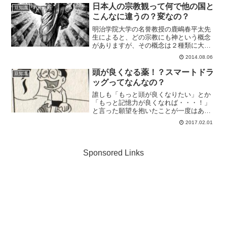
決まる大学偏差値ランキングの偏差値
日本人の宗教観って何で他の国と
豆知識
は、実はその大学を受験する...
こんなに違うの？変なの？
明治学院大学の名誉教授の鹿嶋春平太先
生によると、どの宗教にも神という概念
がありますが、その概念は２種類に大き
く分類することが可能です。一方は物質
2014.08.06
の中に神がいると考えるタイプです。こ
れを在物神と呼びます。そもそも人間は
頭が良くなる薬！？スマートドラ
豆知識
モノを見ると内側に神を感...
ッグってなんなの？
誰しも「もっと頭が良くなりたい」とか
「もっと記憶力が良くなれば・・・！」
と言った願望を抱いたことが一度はある
のではないでしょうか。そんな頭が良く
2017.02.01
なる薬が、ドラえもんの世界だけではな
く実際に存在し、アメリカのビジネスパ
ーソンの間で人気になって...
Sponsored Links