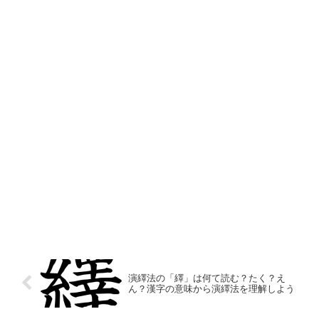
演繹法の「繹」は何て読む？たく？え
ん？漢字の意味から演繹法を理解しよう