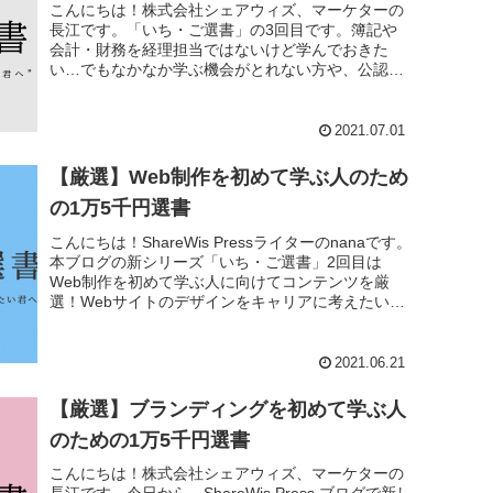
こんにちは！株式会社シェアウィズ、マーケターの
長江です。「いち・ご選書」の3回目です。簿記や
会計・財務を経理担当ではないけど学んでおきた
い…でもなかなか学ぶ機会がとれない方や、公認会
計士を目指したいけど何から始めたら良いのか迷っ
ている方には...
2021.07.01
【厳選】Web制作を初めて学ぶ人のため
の1万5千円選書
こんにちは！ShareWis Pressライターのnanaです。
本ブログの新シリーズ「いち・ご選書」2回目は
Web制作を初めて学ぶ人に向けてコンテンツを厳
選！Webサイトのデザインをキャリアに考えたいけ
ど、高額なプログラミング教室に長期間通...
2021.06.21
【厳選】ブランディングを初めて学ぶ人
のための1万5千円選書
こんにちは！株式会社シェアウィズ、マーケターの