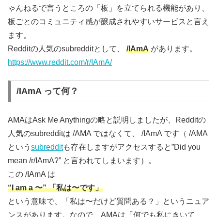
ゃんねるで言うところの「板」を立てられる機能があり、
板ごとのコミュニティ感が醸成されやすいサービスと言え
ます。
Redditの人気のsubredditとして、
/IAmA
があります。
https://www.reddit.com/r/IAmA/
/IAmA って何？
AMAはAsk Me Anythingの略と説明しましたが、Redditの
人気のsubredditは /AMA ではなくて、 /IAmA です（ /AMA
という
subreddit
も存在しますがアクセスすると”Did you
mean /r/IAmA?” と言われてしまいます）。
この /IAmA は
“I am a 〜” 「私は〜です」
という意味で、「私は〜だけど質問ある？」というニュア
ンスがあります。なので、AMAは「何でも私にきいて