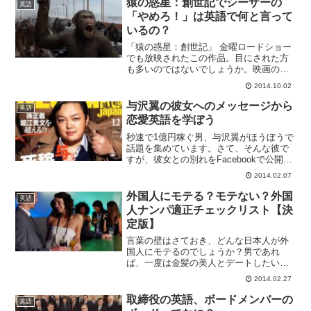
猿の惑星：創世記でシーザーの
英語
と、その学習法には共通し...
「やめろ！」は英語で何と言って
いるの？
「猿の惑星：創世記」 金曜ロードショー
でも放映されたこの作品。目にされた方
も多いのではないでしょうか。映画の中
の有名なシーンで、チンパンジーのシー
2014.10.02
ザーが人間の言葉を初めて話すシーンが
あります。日本語吹き替え版では「やめ
与沢翼の彼女へのメッセージから
英語
ろ！」と叫ぶのですが、...
恋愛英語を学ぼう
秒速で1億円稼ぐ男、与沢翼がほうぼうで
話題を集めています。さて、そんな彼で
すが、彼女との別れをFacebookで公開
し、彼女への深い愛情、男気あふれるメ
2014.02.07
ッセージに日本中が感動の渦に巻き込ま
れました。公開されているメッセージは
外国人にモテる？モテない？外国
英語
こちら。与沢翼の...
人ナンパ適正チェックリスト【決
定版】
言葉の壁はさておき、どんな日本人が外
国人にモテるのでしょうか？男であれ
ば、一度は金髪の美人とデートしたいと
思ったり、イケメンの白人男性の男子と
2014.02.27
付き合ってみたいという女子も数多くい
るでしょう？ですが、あなたは本当に外
取締役の英語、ボードメンバーの
英語
国人が日本人のどこに惚れる...