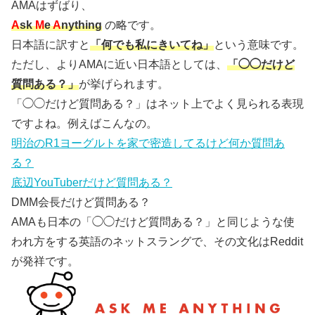
AMAはずばり、
A
sk
M
e
A
nything
の略です。
日本語に訳すと
「何でも私にきいてね」
という意味です。
ただし、よりAMAに近い日本語としては、
「◯◯だけど
質問ある？」
が挙げられます。
「◯◯だけど質問ある？」はネット上でよく見られる表現
ですよね。例えばこんなの。
明治のR1ヨーグルトを家で密造してるけど何か質問あ
る？
底辺YouTuberだけど質問ある？
DMM会長だけど質問ある？
AMAも日本の「◯◯だけど質問ある？」と同じような使
われ方をする英語のネットスラングで、その文化はReddit
が発祥です。