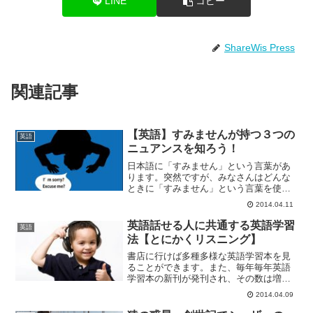
LINE
コピー
ShareWis Press
関連記事
【英語】すみませんが持つ３つの
英語
ニュアンスを知ろう！
日本語に「すみません」という言葉があ
ります。突然ですが、みなさんはどんな
ときに「すみません」という言葉を使う
でしょうか？例えば、人に声をかけると
2014.04.11
きに「すみません」、間違い電話をかけ
たときに「すみません」、人から奢って
英語話せる人に共通する英語学習
英語
っもらったときに「すみま...
法【とにかくリスニング】
書店に行けば多種多様な英語学習本を見
ることができます。また、毎年毎年英語
学習本の新刊が発刊され、その数は増え
るばかりです。様々な英語学習法が本の
2014.04.09
中で謳われているのですが、意外にも英
語を話せるようになった人にきいてみる