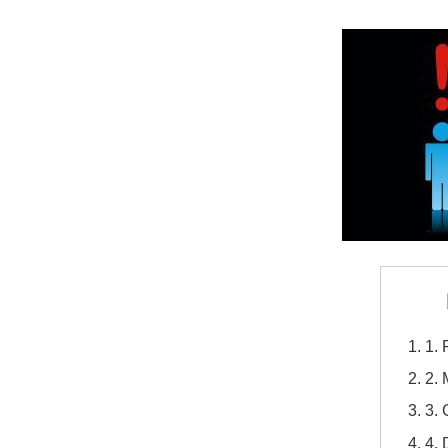
1. 
2. 
3.
4. 