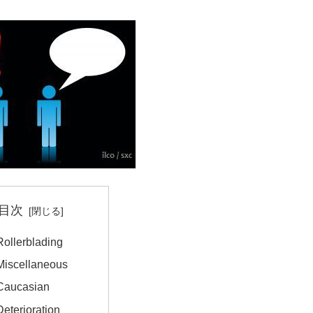
目次
Rollerblading
Miscellaneous
 Caucasian
Deterioration